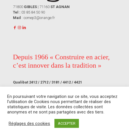
71800
GIBLES
| 71160
ST AGNAN
Tel :
03 85 84 50 90
Mail
: comep3@orange.fr
Depuis 1966 « Construire en acier,
c’est innover dans la tradition »
Qualibat 2412 / 2712 / 3181 / 4412 / 4421
En poursuivant votre navigation sur ce site, vous acceptez
l’utilisation de Cookies nous permettant de réaliser des
statistiques de visite. Les données collectées sont
© COMEP SICOP -
Une réalisation NGA
|
Mentions légales
anonymes et ne sont pas partagées avec des tiers.
Réglages des cookies
ACCEPTER